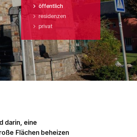
öffentlich
residenzen
privat
d darin, eine
 große Flächen beheizen