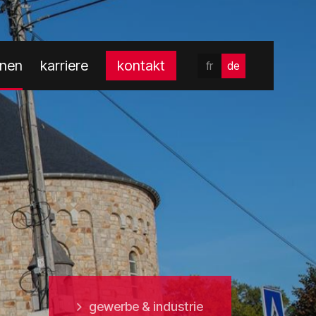
onen
karriere
kontakt
fr
de
gewerbe & industrie