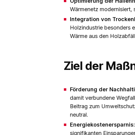
Optimierung der Hallen
Wärmenetz modernisiert, s
Integration von Trocke
Holzindustrie besonders 
Wärme aus den Holzabfäll
Ziel der
Maß
Förderung der Nachhalti
damit verbundene Wegfall 
Beitrag zum Umweltschutz
neutral.
Energiekostenersparnis:
signifikanten Einsparunge