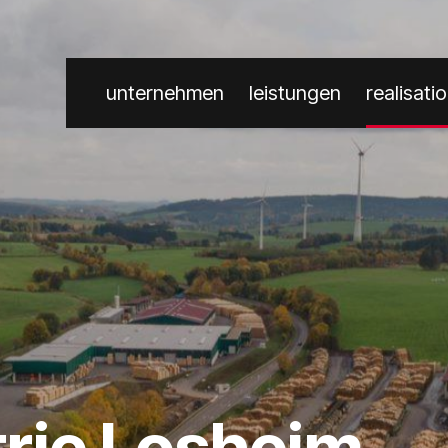
unternehmen
leistungen
realisati
trie Losheim