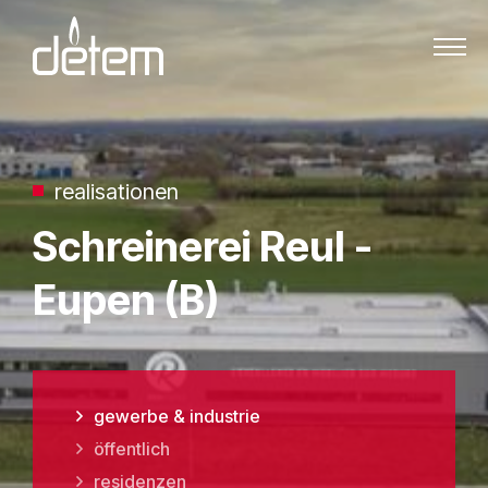
Zum Inhalt springen
realisationen
Schreinerei Reul -
Eupen (B)
gewerbe & industrie
öffentlich
residenzen