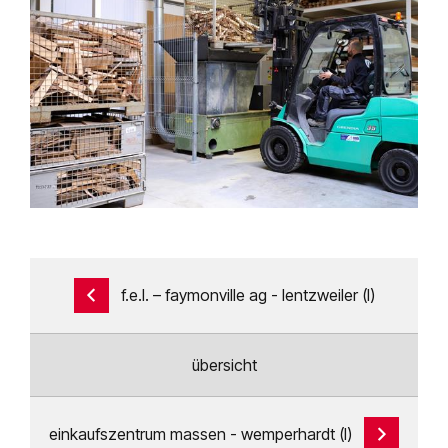
f.e.l. – faymonville ag - lentzweiler (l)
übersicht
einkaufszentrum massen - wemperhardt (l)