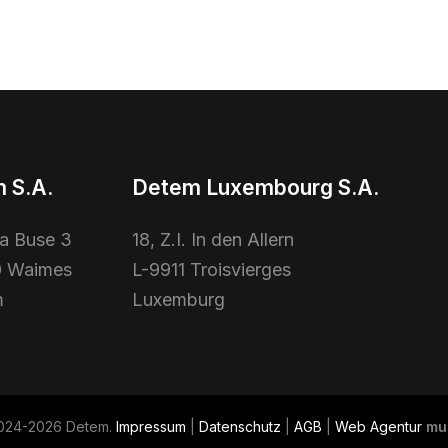
 S.A.
Detem Luxembourg S.A.
la Buse 3
18, Z.I. In den Allern
 Waimes
L-9911 Troisvierges
m
Luxemburg
024-2026 Detem.
Impressum
|
Datenschutz
|
AGB
|
Web Agentur
mu