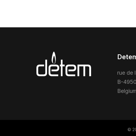
Detem
rue de 
B-4950
Belgiu
© 2