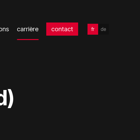
ions
carrière
contact
fr
de
d)