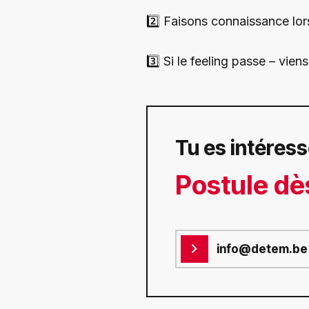
2️⃣ Faisons connaissance lor
3️⃣ Si le feeling passe – vien
Tu es intéress
Postule dè
info@detem.be