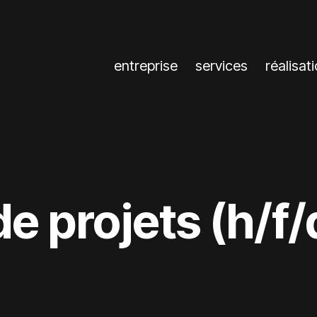
entreprise
services
réalisat
e projets (h/f/