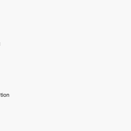
C
tion