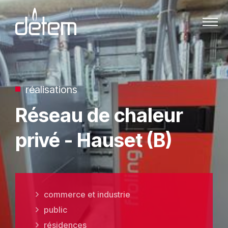
Passer au contenu
réalisations
Réseau de chaleur
privé - Hauset (B)
commerce et industrie
public
résidences