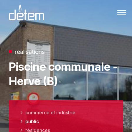
Passer au contenu
réalisations
Piscine communale -
Herve (B)
commerce et industrie
public
résidences