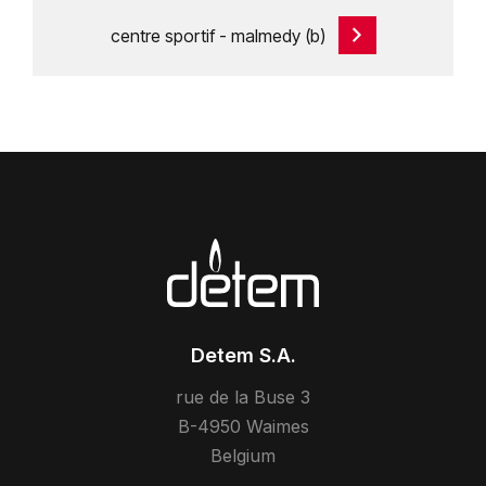
centre sportif - malmedy (b)
Detem S.A.
rue de la Buse 3
B-4950 Waimes
Belgium